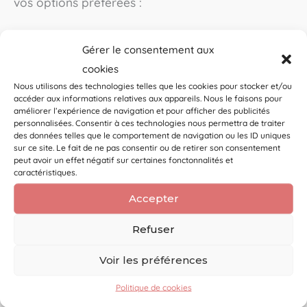
vos options préférées :
Paroi de séparation + 1 trousse zippée
Gérer le consentement aux
amovible (+14,99€) :
Le must-have !
cookies
Compartimentez l’espace central du vanity
Nous utilisons des technologies telles que les cookies pour stocker et/ou
et profitez d’une trousse indépendante qui
accéder aux informations relatives aux appareils. Nous le faisons pour
améliorer l’expérience de navigation et pour afficher des publicités
se fixe et se détache en un clic grâce à des
personnalisées. Consentir à ces technologies nous permettra de traiter
boutons-pression. Idéale pour isoler le
des données telles que le comportement de navigation ou les ID uniques
sur ce site. Le fait de ne pas consentir ou de retirer son consentement
maquillage ou les médicaments.
peut avoir un effet négatif sur certaines fonctonnalités et
caractéristiques.
Trousse supplémentaire + fixation sur
Accepter
paroi (+7,99€) :
Besoin de plus de
Refuser
compartiments ? Ajoutez une seconde
trousse amovible pour séparer les affaires
Voir les préférences
de Monsieur, de Madame ou des enfants.
Politique de cookies