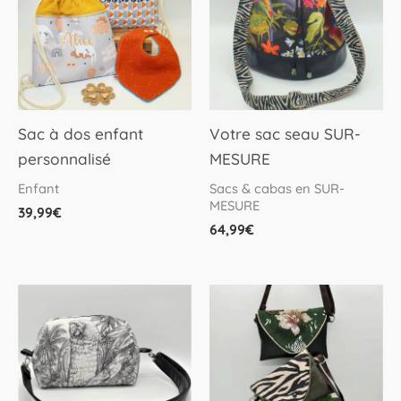
plusieurs
variations.
Les
options
peuvent
Sac à dos enfant
Votre sac seau SUR-
être
personnalisé
MESURE
choisies
Enfant
Sacs & cabas en SUR-
sur
MESURE
39,99
€
la
64,99
€
page
du
produit