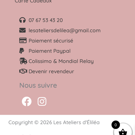
Carte Cadeaux
07 67 53 43 20
lesateliersdelilea@gmail.com
Paiement sécurisé
Paiement Paypal
Colissimo & Mondial Relay
Devenir revendeur
Nous suivre
F
I
a
n
c
s
Copyright © 2026 Les Ateliers d'Éliléa
0
e
t