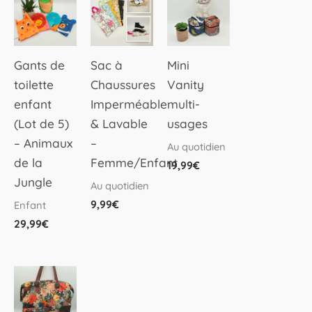
produit
produit
a
a
plusieurs
plusieurs
Gants de
Sac à
Mini
variations.
variations.
toilette
Chaussures
Vanity
Les
Les
enfant
Imperméable
multi-
options
options
(Lot de 5)
& Lavable
usages
peuvent
peuvent
– Animaux
–
Au quotidien
être
être
de la
Femme/Enfant
19,99
€
choisies
choisies
Jungle
Au quotidien
sur
sur
9,99
€
Enfant
la
la
29,99
€
page
page
du
du
produit
produit