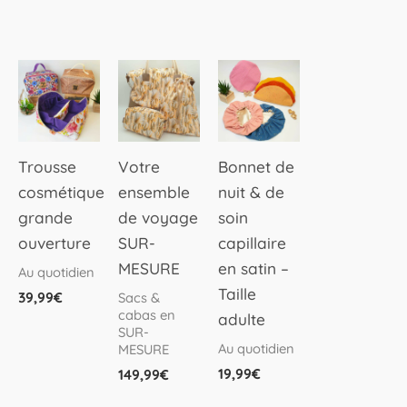
Ce
Ce
produit
produit
a
a
plusieurs
plusieurs
Trousse
Votre
Bonnet de
variations.
variations.
cosmétique
ensemble
nuit & de
Les
Les
grande
de voyage
soin
options
options
ouverture
SUR-
capillaire
peuvent
peuvent
MESURE
en satin –
Au quotidien
être
être
Taille
39,99
€
Sacs &
choisies
choisies
cabas en
adulte
sur
sur
SUR-
Au quotidien
MESURE
la
la
19,99
€
149,99
€
page
page
du
du