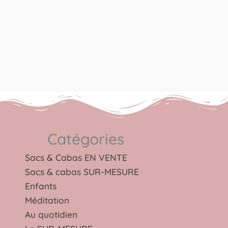
Catégories
Sacs & Cabas EN VENTE
Sacs & cabas SUR-MESURE
Enfants
Méditation
Au quotidien