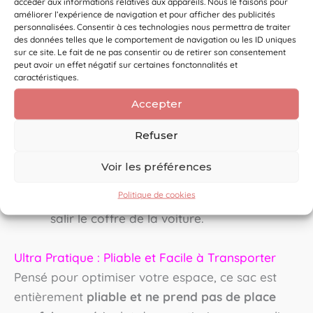
accéder aux informations relatives aux appareils. Nous le faisons pour
dans un tissu certifié Oeko-Tex, ce sac est
améliorer l’expérience de navigation et pour afficher des publicités
totalement
imperméable et lavable
.
personnalisées. Consentir à ces technologies nous permettra de traiter
des données telles que le comportement de navigation ou les ID uniques
sur ce site. Le fait de ne pas consentir ou de retirer son consentement
Pour les sportifs :
C’est le sac idéal pour
peut avoir un effet négatif sur certaines fonctonnalités et
caractéristiques.
un
joueur de foot
ou de tennis qui doit
ranger ses crampons pleins de terre après
Accepter
le match.
Refuser
Pour les amoureux de la nature :
Parfait
Voir les préférences
pour glisser vos chaussures de marche
Politique de cookies
après une
balade pluvieuse
en forêt, sans
salir le coffre de la voiture.
Ultra Pratique : Pliable et Facile à Transporter
Pensé pour optimiser votre espace, ce sac est
entièrement
pliable et ne prend pas de place