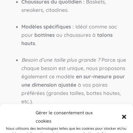
Chaussures du quotidien :
Baskets,
sneakers, citadines.
Modèles spécifiques :
Idéal comme sac
pour
bottines
ou chaussures à
talons
hauts
.
Besoin d’une taille plus grande ?
Parce que
chaque besoin est unique, nous proposons
également ce modèle
en sur-mesure pour
une dimension ajustée
à vos paires
préférées (grandes tailles, bottes hautes,
etc.).
Gérer le consentement aux
Imperméable, Lavable et Prêt pour l’Aventure
cookies
Ne craignez plus la boue ni l’humidité ! Fabriqué
Nous utilisons des technologies telles que les cookies pour stocker et/ou