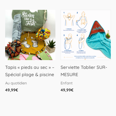
du
produit
Tapis « pieds au sec » –
Serviette Tablier SUR-
Spécial plage & piscine
MESURE
Au quotidien
Enfant
49,99
€
49,99
€