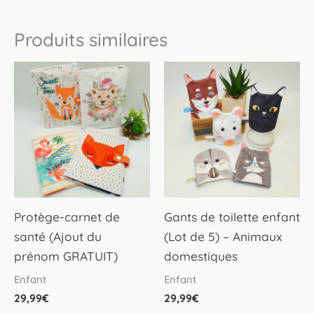
produit
produit
Produits similaires
Ce
produit
a
plusieurs
variations.
Les
options
peuvent
Protège-carnet de
Gants de toilette enfant
être
santé (Ajout du
(Lot de 5) – Animaux
choisies
prénom GRATUIT)
domestiques
sur
Enfant
Enfant
la
29,99
€
29,99
€
page