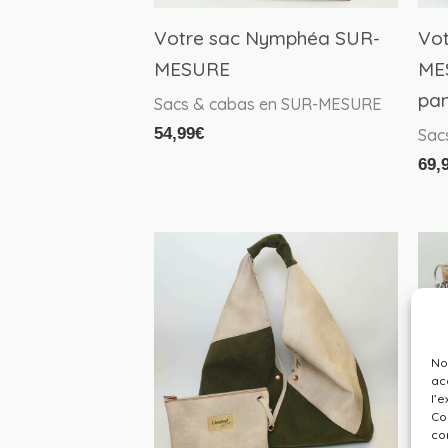
êtr
Votre sac Nymphéa SUR-
Vo
cho
MESURE
MES
sur
pa
Sacs & cabas en SUR-MESURE
la
54,99
€
Sac
pa
69,
du
pro
No
ac
l’
Co
co