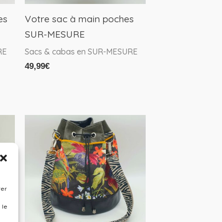
es
Votre sac à main poches
SUR-MESURE
RE
Sacs & cabas en SUR-MESURE
49,99
€
rer
 le