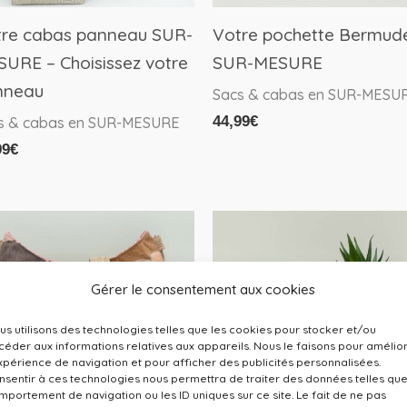
e
tre cabas panneau SUR-
Votre pochette Bermud
isies
URE – Choisissez votre
SUR-MESURE
nneau
Sacs & cabas en SUR-MESU
44,99
€
s & cabas en SUR-MESURE
ge
99
€
duit
Gérer le consentement aux cookies
us utilisons des technologies telles que les cookies pour stocker et/ou
céder aux informations relatives aux appareils. Nous le faisons pour amélio
expérience de navigation et pour afficher des publicités personnalisées.
nsentir à ces technologies nous permettra de traiter des données telles que
mportement de navigation ou les ID uniques sur ce site. Le fait de ne pas