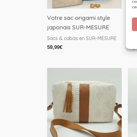
co
ce
Votre sac origami style
Vot
japonais SUR-MESURE
Li
Sacs & cabas en SUR-MESURE
Sac
59,99
€
49,