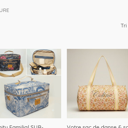
SURE
ity Familial SUR-
Votre sac de danse & s