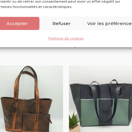
nsentir ou de retirer son consentement peut avoir un effet négatif sur
rtaines fonctonnalités et caractéristiques.
re sac bandoulière
Votre sac banane de
Accepter
Refuser
Voir les préférence
bellule SUR-MESURE
créateur SUR-MESURE
s & cabas en SUR-MESURE
Sacs & cabas en SUR-MESU
Politique de cookies
99
€
49,99
€