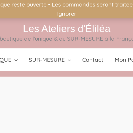
ique reste ouverte • Les commandes seront traitées 
Ignorer
Les Ateliers d'Éliléa
boutique de l'unique & du SUR-MESURE à la Franç
IQUE
SUR-MESURE
Contact
Mon Pa