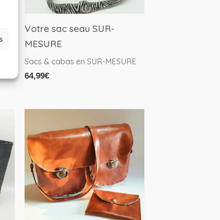
Votre sac seau SUR-
s
MESURE
RE
Sacs & cabas en SUR-MESURE
64,99
€