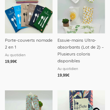
a
plusieurs
variations.
Les
options
peuvent
Porte-couverts nomade
Essuie-mains Ultra-
être
2 en 1
absorbants (Lot de 2) –
choisies
Plusieurs coloris
Au quotidien
sur
disponibles
19,99
€
la
Au quotidien
page
19,99
€
du
produit