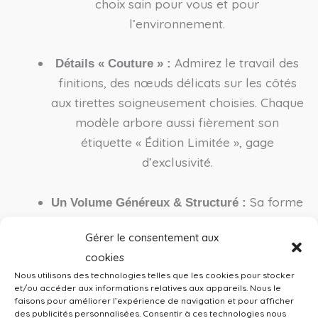
choix sain pour vous et pour
l’environnement.
Admirez le travail des
Détails « Couture » :
finitions, des nœuds délicats sur les côtés
aux tirettes soigneusement choisies. Chaque
modèle arbore aussi fièrement son
étiquette « Édition Limitée », gage
d’exclusivité.
Sa forme
Un Volume Généreux & Structuré :
étudiée permet une ouverture large pour
Gérer le consentement aux
retrouver vos produits en un clin d’œil, tout
cookies
en conservant une tenue impeccable dans
Nous utilisons des technologies telles que les cookies pour stocker
votre salle de bain ou votre valise.
et/ou accéder aux informations relatives aux appareils. Nous le
faisons pour améliorer l’expérience de navigation et pour afficher
des publicités personnalisées. Consentir à ces technologies nous