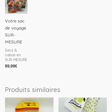
du
produit
Votre sac
de voyage
SUR-
MESURE
Sacs &
cabas en
SUR-MESURE
89,99
€
Produits similaires
Ce
produit