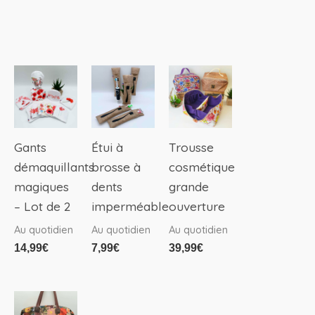
Ce
produit
a
plusieurs
Gants
Étui à
Trousse
variations.
démaquillants
brosse à
cosmétique
Les
magiques
dents
grande
options
– Lot de 2
imperméable
ouverture
peuvent
Au quotidien
Au quotidien
Au quotidien
être
14,99
€
7,99
€
39,99
€
choisies
sur
la
page