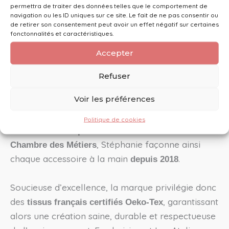
Un savoir-faire local
Fabrication Française :
permettra de traiter des données telles que le comportement de
navigation ou les ID uniques sur ce site. Le fait de ne pas consentir ou
qui privilégie la qualité et le circuit court.
de retirer son consentement peut avoir un effet négatif sur certaines
fonctonnalités et caractéristiques.
Accepter
Savoir-faire & Fabrication – L’Engagement des
Ateliers d’Éliléa
Refuser
Chaque trousse de toilette tissu est une pièce
Voir les préférences
unique, confectionnée avec passion en
par Stéphanie Baillot.
Bourgogne-Franche-Comté
Politique de cookies
Artisane d’art expérimentée et inscrite à la
, Stéphanie façonne ainsi
Chambre des Métiers
chaque accessoire à la main
.
depuis 2018
Soucieuse d’excellence, la marque privilégie donc
des
, garantissant
tissus français certifiés Oeko-Tex
alors une création saine, durable et respectueuse