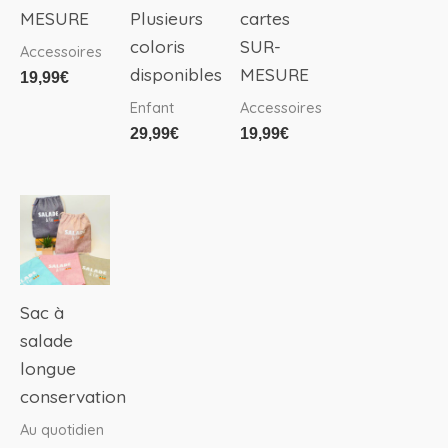
MESURE
Plusieurs
cartes
options
coloris
SUR-
Accessoires
peuvent
disponibles
MESURE
19,99
€
être
Enfant
Accessoires
choisies
29,99
€
19,99
€
sur
la
page
Ce
du
produit
produit
a
plusieurs
Sac à
variations.
salade
Les
longue
options
conservation
peuvent
Au quotidien
être