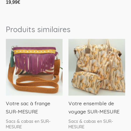
19,99
€
choisies
sur
la
Produits similaires
page
du
produit
Votre sac à frange
Votre ensemble de
SUR-MESURE
voyage SUR-MESURE
Sacs & cabas en SUR-
Sacs & cabas en SUR-
MESURE
MESURE