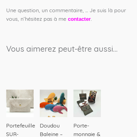
Une question, un commentaire, … Je suis là pour
vous, n’hésitez pas à me
.
contacter
Vous aimerez peut-être aussi…
Ce
produit
a
plusieurs
Portefeuille
Doudou
Porte-
variations.
SUR-
Baleine –
monnaie &
Les