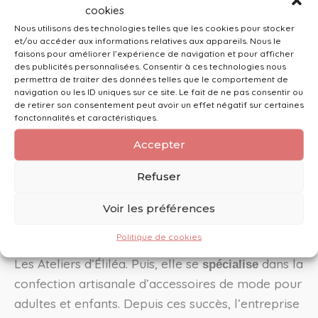
. Et avec le sur-mesure, exprimez
en un clin d’œil
cookies
pleinement votre style en personnalisant les
Nous utilisons des technologies telles que les cookies pour stocker
et/ou accéder aux informations relatives aux appareils. Nous le
couleurs et les matières. Une pièce
faisons pour améliorer l’expérience de navigation et pour afficher
incontournable pour briller en toute occasion !
des publicités personnalisées. Consentir à ces technologies nous
permettra de traiter des données telles que le comportement de
navigation ou les ID uniques sur ce site. Le fait de ne pas consentir ou
de retirer son consentement peut avoir un effet négatif sur certaines
fonctonnalités et caractéristiques.
Une entreprise Française & expérimentée
sont confectionnés avec soin et
Accepter
Les sacs & cabas
attention aux détails, en France, dans le
Refuser
Département de l’Yonne à Toucy, par Stéphanie
BAILLOT. C’est une créatrice passionnée et
Voir les préférences
expérimentée, inscrite à la
chambre des métiers et
Politique de cookies
. En
, elle créée
de l’artisanat de Bourgogne
2018
Les Ateliers d’Éliléa. Puis, elle se
dans la
spécialise
confection artisanale d’accessoires de mode pour
adultes et enfants. Depuis ces succès, l’entreprise