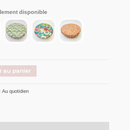
llement disponible
r au panier
:
Au quotidien