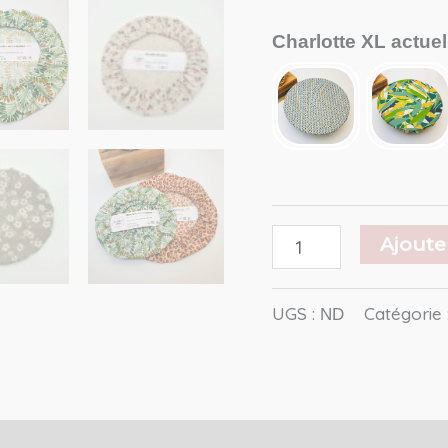
Charlotte XL actue
Ajoute
UGS :
Catégorie 
ND