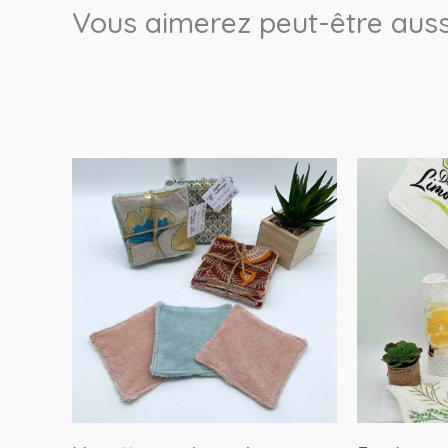
Vous aimerez peut-être auss
Ce
produit
a
plusieurs
variations.
Les
options
peuvent
être