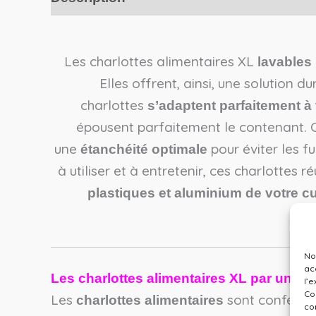
Les charlottes alimentaires XL
lavables
Elles offrent, ainsi, une solution d
charlottes
s’adaptent parfaitement à
épousent parfaitement le contenant. 
une
pour éviter les f
étanchéité optimale
à utiliser et à entretenir, ces charlottes
plastiques et aluminium de votre c
No
ac
Les charlottes alimentaires XL par une 
l’
Co
Les
sont confecti
charlottes alimentaires
co