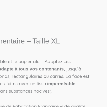
mentaire – Taille XL
ble et le papier alu !!! Adoptez ces
jusqu’à
adapte à tous vos contenants,
ronds, rectangulaires ou carrés. La face est
les fuites avec un tissu
imperméable
ans substances nocives).
ue de Fabrication Française & de qualité