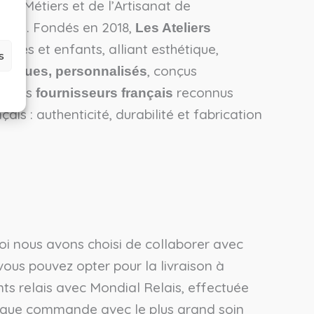
 des Métiers et de l’Artisanat de
ançais. Fondés en 2018,
Les Ateliers
ltes et enfants, alliant esthétique,
s
, conçus
uniques, personnalisés
ie des
reconnus
fournisseurs français
ais : authenticité, durabilité et fabrication
uoi nous avons choisi de collaborer avec
, vous pouvez opter pour la livraison à
nts relais avec Mondial Relais, effectuée
aque commande avec le plus grand soin