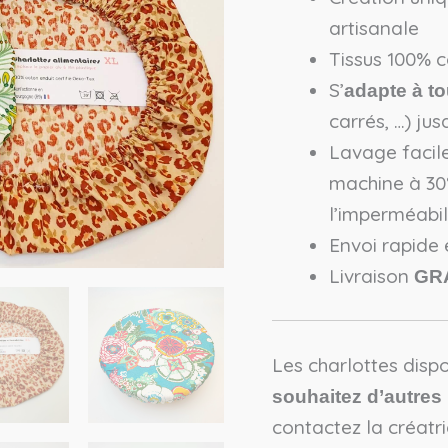
artisanale
Tissus 100% c
S’
adapte à t
carrés, …) ju
Lavage facil
machine à 30°
l’imperméabil
Envoi rapide
Livraison
GR
Les charlottes disp
souhaitez d’autres
contactez la créatr