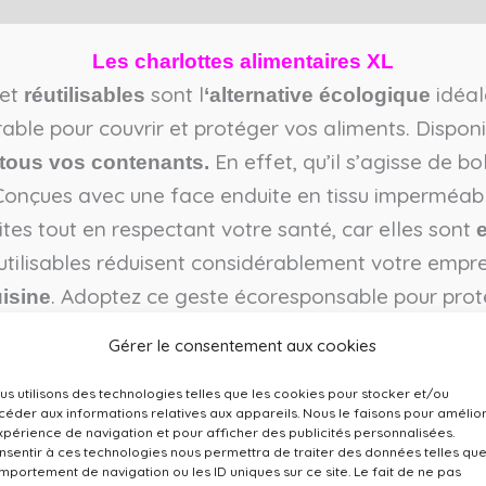
Les charlottes alimentaires XL
et
sont l
idéal
réutilisables
‘alternative écologique
urable pour couvrir et protéger vos aliments. Disponib
En effet, qu’il s’agisse de b
 tous vos contenants.
Conçues avec une face enduite en tissu imperméab
uites tout en respectant votre santé, car elles sont
 réutilisables réduisent considérablement votre emp
. Adoptez ce geste écoresponsable pour prot
uisine
l’environnement.
Gérer le consentement aux cookies
us utilisons des technologies telles que les cookies pour stocker et/ou
céder aux informations relatives aux appareils. Nous le faisons pour amélio
entreprise Française & expérimentée
expérience de navigation et pour afficher des publicités personnalisées.
nsentir à ces technologies nous permettra de traiter des données telles que
onnées avec le plus grand soin en France, en Bou
mportement de navigation ou les ID uniques sur ce site. Le fait de ne pas