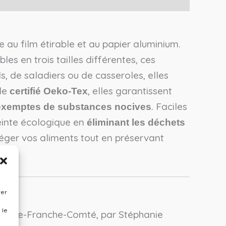
e au film étirable et au papier aluminium.
les en trois tailles différentes, ces
ols, de saladiers ou de casseroles, elles
le
, elles garantissent
certifié Oeko-Tex
. Faciles
exemptes de substances nocives
reinte écologique en
éliminant les déchets
éger vos aliments tout en préservant
rer
 le
rgogne-Franche-Comté, par Stéphanie