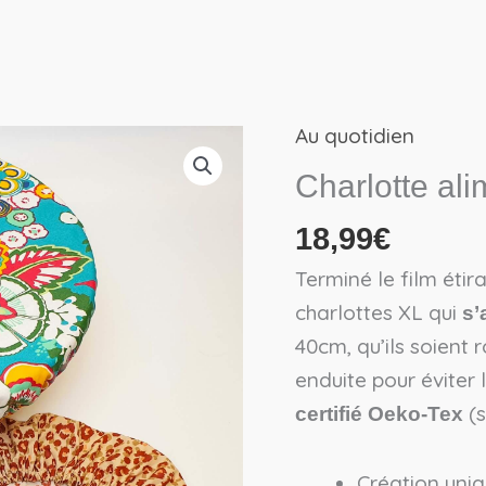
Au quotidien
quantité
de
Charlotte ali
Charlotte
18,99
€
alimentaire
-
Terminé le film étira
Taille
charlottes XL qui
s’
XL
40cm, qu’ils soient 
enduite pour éviter 
(s
certifié Oeko-Tex
Création uniq