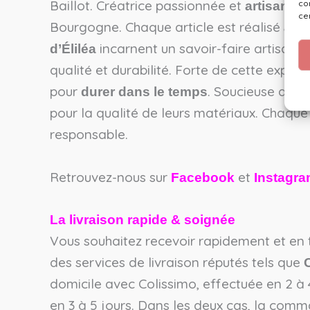
Baillot. Créatrice passionnée et
co
artisane 
ce
Bourgogne. Chaque article est réalisé
à la
incarnent un savoir-faire artisanal
d’Éliléa
qualité et durabilité. Forte de cette expe
pour
. Soucieuse d’exc
durer dans le temps
pour la qualité de leurs matériaux. Chaque c
responsable.
Retrouvez-nous sur
et
Facebook
Instagr
La livraison rapide & soignée
Vous souhaitez recevoir rapidement et en t
des services de livraison réputés tels que
C
domicile avec Colissimo, effectuée en 2 à 4
en 3 à 5 jours. Dans les deux cas, la comm