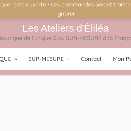
ique reste ouverte • Les commandes seront traitées 
Ignorer
Les Ateliers d'Éliléa
boutique de l'unique & du SUR-MESURE à la Franç
IQUE
SUR-MESURE
Contact
Mon Pa