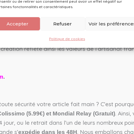
, elle est de fait inscrite à la Chambre
nsentir ou de retirer son consentement peut avoir un effet négatif sur
expérimentée
rtaines fonctonnalités et caractéristiques.
, dans le respect du savoir-faire artisanal fr
 main
 dédié à la création d’accessoires de mode pour adu
Accepter
Refuser
Voir les préférence
rtise, la marque développe aujourd’hui des
produits 
ellence et de valeurs éthiques, la créatrice privilég
Politique de cookies
réation reflète ainsi les valeurs de l’artisanat franç
am
.
oute sécurité votre article fait main ? C’est pourq
. Ainsi
olissimo (5.99€) et Mondial Relay (Gratuit)
 jour, ou le retrait dans l’un de leurs nombreux poi
ande s’
. Nous emballons ch
expédie dans les 48H