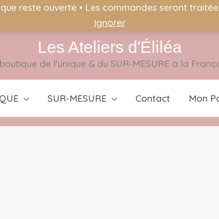
ique reste ouverte • Les commandes seront traitées 
Ignorer
Les Ateliers d'Éliléa
boutique de l'unique & du SUR-MESURE à la Franç
IQUE
SUR-MESURE
Contact
Mon Pa