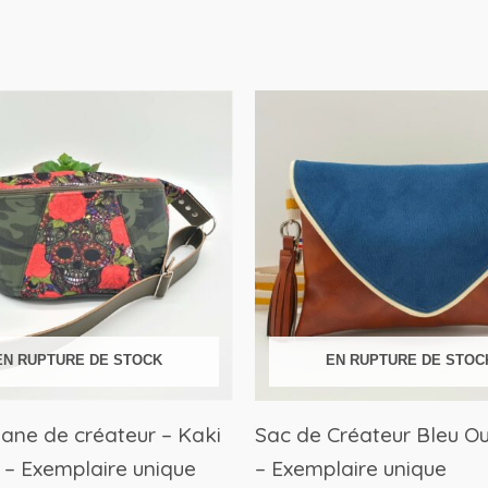
Le
Le
prix
prix
initial
actuel
était :
est :
44,99€.
22,50€.
EN RUPTURE DE STOCK
EN RUPTURE DE STOC
ane de créateur – Kaki
Sac de Créateur Bleu O
 – Exemplaire unique
– Exemplaire unique