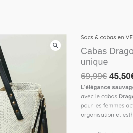
Sacs & cabas en V
Le
prix
Cabas Drago
initial
unique
était :
69,99
69,99
€
45,50
L’élégance sauvage
avec le cabas
Drag
pour les femmes act
organisation et est