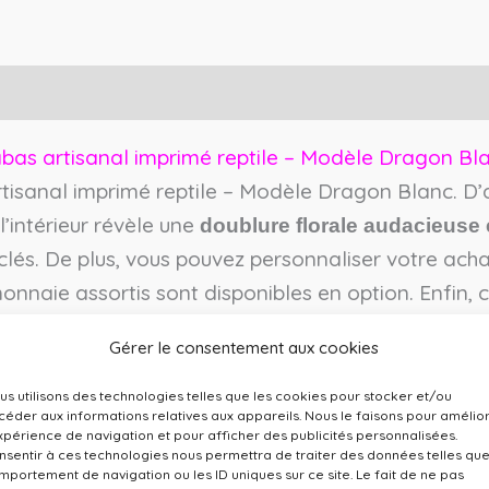
bas artisanal imprimé reptile – Modèle Dragon Bl
tisanal imprimé reptile – Modèle Dragon Blanc. D’a
l’intérieur révèle une
doublure florale audacieuse 
lés. De plus, vous pouvez personnaliser votre ach
monnaie assortis sont disponibles en option. Enfin, 
otale. C’est pourquoi ce cabas est l’allié idéal de vo
Gérer le consentement aux cookies
us utilisons des technologies telles que les cookies pour stocker et/ou
céder aux informations relatives aux appareils. Nous le faisons pour amélio
 cabas artisanal imprimé reptile
expérience de navigation et pour afficher des publicités personnalisées.
nsentir à ces technologies nous permettra de traiter des données telles que
, c’est privilégier la qualité et le détail d’une fabric
mportement de navigation ou les ID uniques sur ce site. Le fait de ne pas