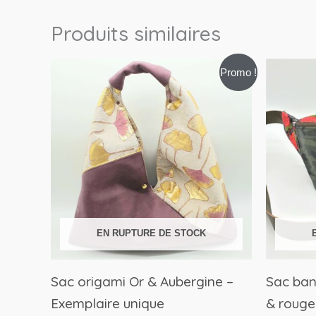
Produits similaires
Le
Le
Promo !
prix
prix
initial
actuel
était :
est :
59,99€.
39,00€.
EN RUPTURE DE STOCK
Sac origami Or & Aubergine –
Sac ban
Exemplaire unique
& rouge