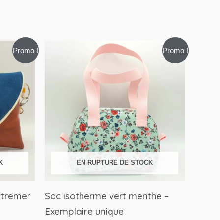
Le
Le
Promo !
Promo !
prix
prix
initial
actuel
était :
est :
47,99€.
24,00€.
K
EN RUPTURE DE STOCK
utremer
Sac isotherme vert menthe –
Exemplaire unique