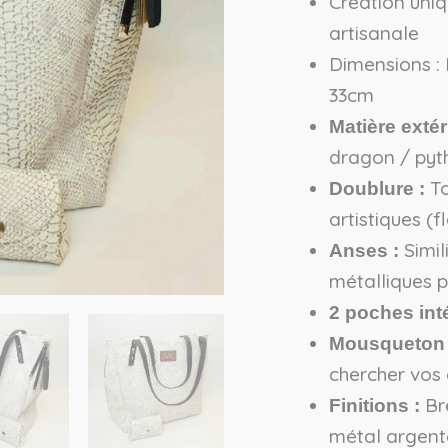
Création uniq
artisanale
Dimensions :
33cm
Matière extér
dragon / pyth
To
Doublure :
artistiques (f
Simili
Anses :
métalliques p
2 poches int
Mousqueton
chercher vos 
Bre
Finitions :
métal argent