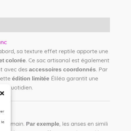
anc
bord, sa texture effet reptile apporte une
. Ce sac artisanal est également
et colorée
at avec des
. Par
accessoires coordonnés
cette
Éliléa garantit une
édition limitée
tre quotidien.
rer
 le
ation main.
, les anses en simili
Par exemple