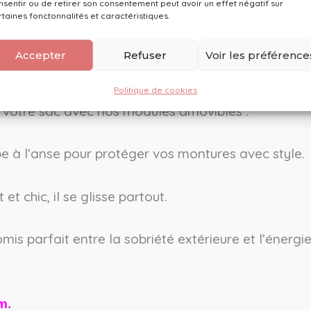
 et confortable. La matière extérieure, soigneuseme
nsentir ou de retirer son consentement peut avoir un effet négatif sur
rtaines fonctonnalités et caractéristiques.
en.
, le format généreux de ce sac perme
Par ailleurs
Accepter
Refuser
Voir les préférence
r votre sac artisanal
Politique de cookies
z votre sac avec nos modules amovibles :
ppe à l’anse pour protéger vos montures avec style.
t chic, il se glisse partout.
is parfait entre la sobriété extérieure et l’énergie 
am
.