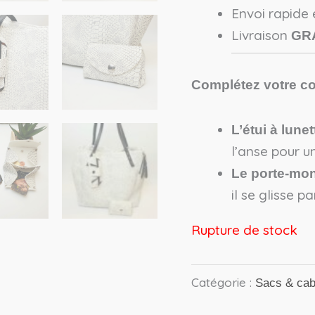
Envoi rapide
Livraison
GR
Complétez votre 
L’étui à lune
l’anse pour u
Le porte-monn
il se glisse p
Rupture de stock
Catégorie :
Sacs & ca