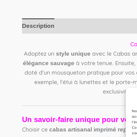
Description
Avis (0)
Ca
Adoptez un
avec le Cabas ar
style unique
à votre tenue. Ensuite, 
élégance sauvage
doté d’un mousqueton pratique pour vos c
exemple, l’étui à lunettes et le porte-
exclusivité t
No
ac
Un savoir-faire unique pour votre
l’
Co
Choisir ce
cabas artisanal imprimé reptile
co