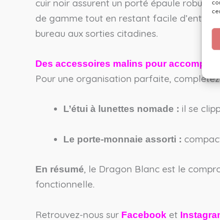
cuir noir assurent un porté épaule robuste
co
ce
de gamme tout en restant facile d’entreti
bureau aux sorties citadines.
Des accessoires malins pour accompagne
Pour une organisation parfaite, compléte
il se cli
L’étui à lunettes nomade :
compact e
Le porte-monnaie assorti :
, le Dragon Blanc est le comprom
En résumé
fonctionnelle.
Retrouvez-nous sur
et
Facebook
Instagr