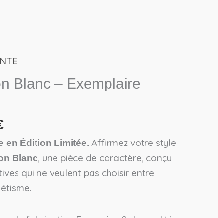
ENTE
Le
prix
n Blanc – Exemplaire
actuel
est :
€.
45,50€.
€
Affirmez votre style
 en Édition Limitée.
, une pièce de caractère, conçu
on Blanc
ives qui ne veulent pas choisir entre
hétisme.