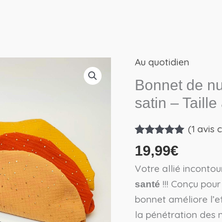
Au quotidien
quantité
de
Bonnet de nui
Bonnet
satin – Taille
de
nuit
(
1
avis c
&
Noté
1
5.00
19,99
€
sur 5 basé
de
sur
Votre allié inconto
soin
notation
client
!!! Conçu pour
santé
capillaire
bonnet améliore l’ef
en
la pénétration des n
satin