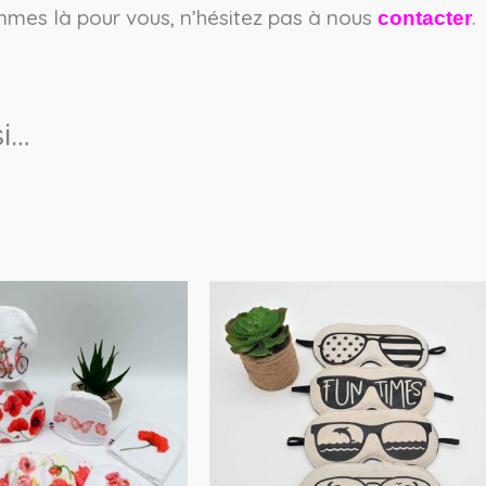
mes là pour vous, n’hésitez pas à nous
.
contacter
i…
Ce
produit
a
plusieurs
variations.
Les