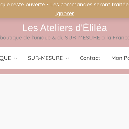
ique reste ouverte • Les commandes seront traitées 
Ignorer
Les Ateliers d'Éliléa
boutique de l'unique & du SUR-MESURE à la Franç
IQUE
SUR-MESURE
Contact
Mon Pa