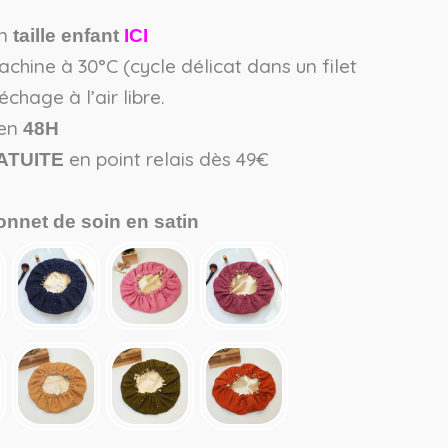
en
taille enfant
ICI
hine à 30°C (cycle délicat dans un filet
chage à l’air libre.
en
48H
en point relais dès 49€
ATUITE
onnet de soin en satin