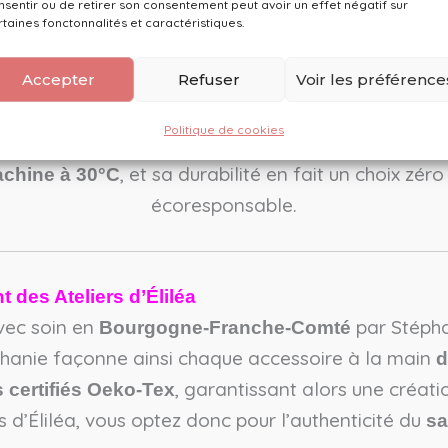
nsentir ou de retirer son consentement peut avoir un effet négatif sur
! Sa d
‘allié incontournable des belles chevelures
rtaines fonctonnalités et caractéristiques.
aires. En effet, le satin
retient l’hydratation et l
aits de chaque soin que vous leur offrez. En tant 
Accepter
Refuser
Voir les préférence
réduit ainsi la casse et favorisant la santé capillai
Politique de cookies
et avec un diamètre de 31 cm, il offre un confort opti
, et sa durabilité en fait un choix zér
achine à 30°C
écoresponsable.
 des Ateliers d’Éliléa
vec soin en
par Stépha
Bourgogne-Franche-Comté
phanie façonne ainsi chaque accessoire à la main
d
, garantissant alors une créati
s certifiés Oeko-Tex
s d’Éliléa, vous optez donc pour l’authenticité du
sa