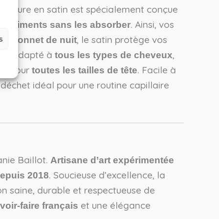
oublure en satin est spécialement conçue
. Ainsi, vos
es nutriments sans les absorber
que
, le satin protège vos
s
bonnet de nuit
. Adapté à
,
re
tous les types de cheveux
mal pour
. Facile à
toutes les tailles de tête
o déchet idéal pour une routine capillaire
nie Baillot.
Artisane d’art expérimentée
. Soucieuse d’excellence, la
epuis 2018
on saine, durable et respectueuse de
et une élégance
voir-faire français