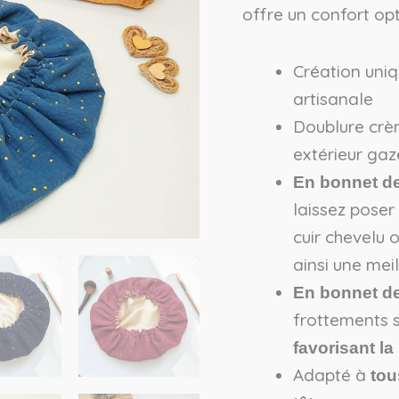
offre un confort opt
-
Taille
Création uniq
adulte
artisanale
Doublure crèm
extérieur gaz
En bonnet de
laissez poser
cuir chevelu 
ainsi une mei
En bonnet de
frottements su
favorisant la
Adapté à
tou