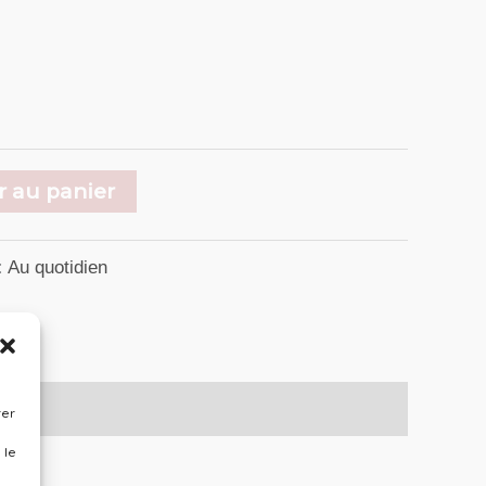
r au panier
:
Au quotidien
rer
 le