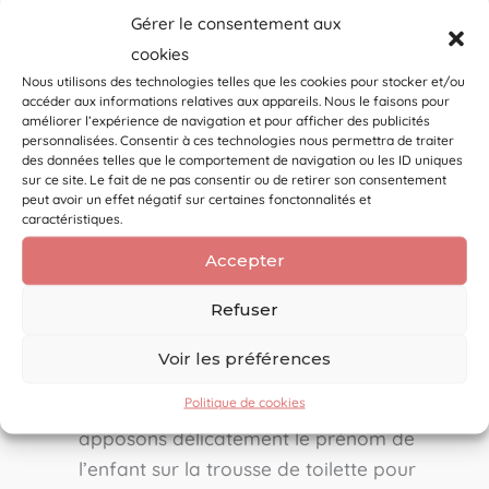
mesure vous permet de créer un ensemble qui
Gérer le consentement aux
correspond parfaitement à vos goûts ou au
cookies
thème de la chambre de l’enfant :
Nous utilisons des technologies telles que les cookies pour stocker et/ou
accéder aux informations relatives aux appareils. Nous le faisons pour
améliorer l’expérience de navigation et pour afficher des publicités
Le choix des matières et des motifs :
personnalisées. Consentir à ces technologies nous permettra de traiter
des données telles que le comportement de navigation ou les ID uniques
Velours côtelé élégant, double gaze de
sur ce site. Le fait de ne pas consentir ou de retirer son consentement
coton légère, motifs fleuris poétiques
peut avoir un effet négatif sur certaines fonctonnalités et
caractéristiques.
(comme sur nos modèles
Fleur
ou
Cravate
)
ou graphismes modernes… Vous composez
Accepter
l’association parfaite à partir de notre
Refuser
catalogue de tissus rigoureusement
sélectionnés.
Voir les préférences
Politique de cookies
La personnalisation offerte :
Nous
apposons délicatement le prénom de
l’enfant sur la trousse de toilette pour