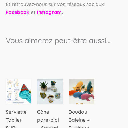
Et retrouvez-nous sur vos réseaux sociaux
Facebook
et
Instagram
.
Vous aimerez peut-être aussi…
Ce
produit
a
plusieurs
Serviette
Cône
Doudou
variations.
Tablier
pare-pipi
Baleine –
Les
SUR-
– Spécial
Plusieurs