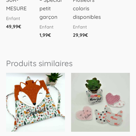
options
MESURE
petit
coloris
peuvent
garçon
disponibles
Enfant
être
49,99
€
Enfant
Enfant
choisies
1,99
€
29,99
€
sur
la
page
Produits similaires
du
produit
Ce
produit
a
plusieurs
variations.
Les
options