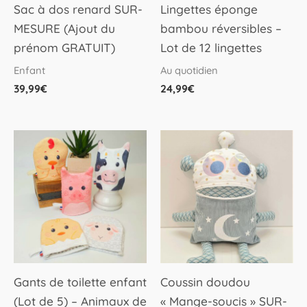
peuvent
Sac à dos renard SUR-
Lingettes éponge
être
MESURE (Ajout du
bambou réversibles –
choisies
prénom GRATUIT)
Lot de 12 lingettes
sur
Enfant
Au quotidien
la
39,99
€
24,99
€
page
du
produit
Gants de toilette enfant
Coussin doudou
(Lot de 5) – Animaux de
« Mange-soucis » SUR-