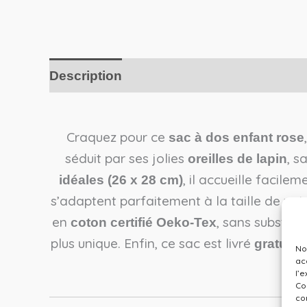
Description
Craquez pour ce
sac à dos enfant rose
séduit par ses jolies
, s
oreilles de lapin
, il accueille facil
idéales (26 x 28 cm)
s’adaptent parfaitement à la taille de votr
en
, sans substanc
coton certifié Oeko-Tex
plus unique. Enfin, ce sac est livré
gratuite
No
ac
l’
Co
co