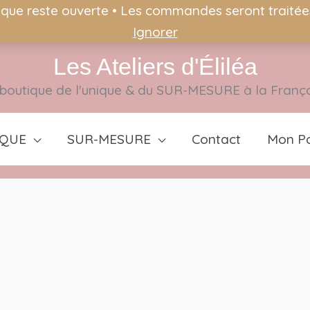
ique reste ouverte • Les commandes seront traitées 
Ignorer
Les Ateliers d'Éliléa
boutique de l'unique & du SUR-MESURE à la Franç
IQUE
SUR-MESURE
Contact
Mon Pa