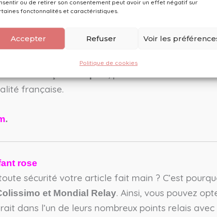
nsentir ou de retirer son consentement peut avoir un effet négatif sur
rtaines fonctonnalités et caractéristiques.
e
vec soin et attention aux détails, en France, dans
Accepter
Refuser
Voir les préférence
sionnée et expérimentée, inscrite à la
chambre des
is elle se
dans la confection artisanale 
spécialise
Politique de cookies
, personnalisés et durable
roduits français uniques
lité française.
am
.
fant rose
oute sécurité votre article fait main ? C’est pourq
. Ainsi, vous pouvez opt
Colissimo et Mondial Relay
trait dans l’un de leurs nombreux points relais avec