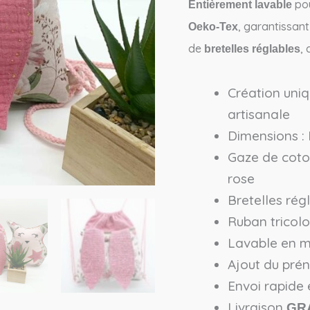
pou
Entièrement lavable
, garantissant 
Oeko-Tex
de
, 
bretelles réglables
Création uniq
artisanale
Dimensions :
Gaze de coton
rose
Bretelles rég
Ruban tricol
Lavable en 
Ajout du pr
Envoi rapide
Livraison
GR