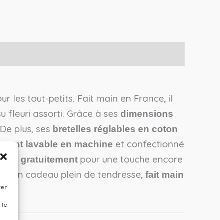
 les tout-petits. Fait main en France, il
su fleuri assorti. Grâce à ses
dimensions
De plus, ses
bretelles réglables en coton
et confectionné
ement lavable en machine
pour une touche encore
osé gratuitement
. Un cadeau plein de tendresse,
8h
fait main
rer
 le