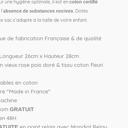
r une hygiène optimale, il est en
coton certifié
l’
. Dotés
absence de substances nocives
ce sac s’adapte à la taille de votre enfant.
ue de fabrication Française & de qualité
 Longueur 26cm x Hauteur 28cm
 vieux rose pois doré & tissu coton fleuri
lables en coton
ore “Made in France”
machine
énom
GRATUIT
 en 48H
en point relais avec Mondial Relay
ATUITE