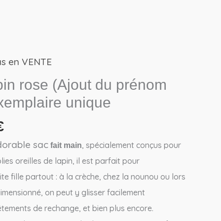
as en VENTE
Le
prix
pin rose (Ajout du prénom
actuel
emplaire unique
est :
€.
19,99€.
€
dorable sac
, spécialement conçus pour
fait main
lies oreilles de lapin, il est parfait pour
 fille partout : à la crèche, chez la nounou ou lors
dimensionné, on peut y glisser facilement
tements de rechange, et bien plus encore.