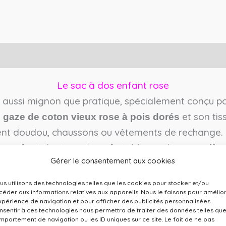
Le sac à dos enfant rose
, aussi mignon que pratique, spécialement conçu pour
a
et son tis
gaze de coton vieux rose à pois dorés
ement doudou, chaussons ou vêtements de rechange. 
e enfant. Il est aussi confortable que léger,
entièr
Gérer le consentement aux cookies
es nocives. Et ce n’est pas tout : le
prénom est app
, avec un
ment en point relais
envoi rapide sous 4
us utilisons des technologies telles que les cookies pour stocker et/ou
céder aux informations relatives aux appareils. Nous le faisons pour amélio
.
avec amour et savoir-faire artisanal français
expérience de navigation et pour afficher des publicités personnalisées.
nsentir à ces technologies nous permettra de traiter des données telles que
mportement de navigation ou les ID uniques sur ce site. Le fait de ne pas