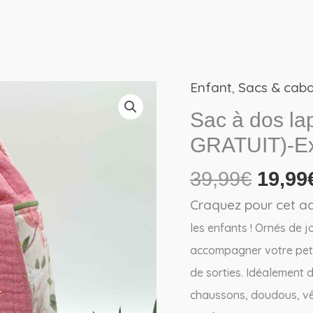
Enfant
,
Sacs & cab
Le
prix
Sac à dos la
initial
GRATUIT)-Ex
était :
39,99
39,99
€
19,99
Craquez pour cet a
les enfants ! O
rnés de jo
accompagner votre petite
de sorties. Idéalement 
chaussons, doudous, vê