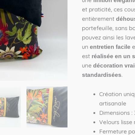
finition élégant
et praticité, ces cou
entièrement
déhou
portefeuille, sans b
pouvez ainsi les lav
un
e
entretien facile
est
réalisée en un 
une
décoration vra
.
standardisées
Création uniq
artisanale
Dimensions :
Velours lisse
Fermeture por