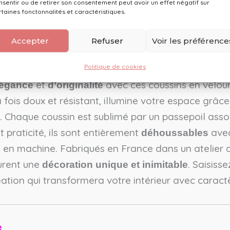
nsentir ou de retirer son consentement peut avoir un effet négatif sur
rtaines fonctonnalités et caractéristiques.
Accepter
Refuser
Voir les préférence
Politique de cookies
Coussin 30cm x 50cm en velours noir
et
avec ces coussins en velou
légance
d’originalité
la fois doux et résistant, illumine votre espace grâc
. Chaque coussin est sublimé par un passepoil assor
 praticité, ils sont entièrement
avec
déhoussables
en machine. Fabriqués en France dans un atelier ar
surent une
. Saisiss
décoration unique et inimitable
ation qui transformera votre intérieur avec caract
e