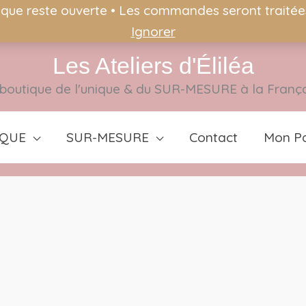
ique reste ouverte • Les commandes seront traitées 
Ignorer
Les Ateliers d'Éliléa
boutique de l'unique & du SUR-MESURE à la Franç
IQUE
SUR-MESURE
Contact
Mon Pa