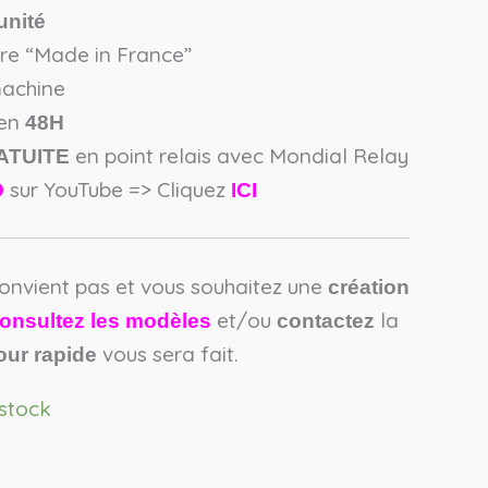
’unité
ore “Made in France”
machine
 en
48H
en point relais avec Mondial Relay
ATUITE
sur YouTube => Cliquez
O
ICI
convient pas et vous souhaitez une
création
et/ou
la
onsultez les modèles
contactez
vous sera fait.
our rapide
 stock