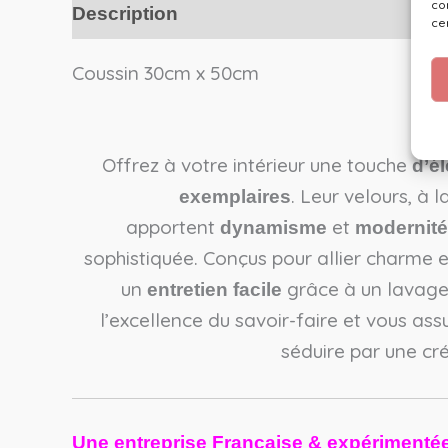
co
Description
ce
Coussin 30cm x 50cm
Offrez à votre intérieur une touche
d’é
. Leur velours, à 
exemplaires
apportent
et
dynamisme
modernité
sophistiquée. Conçus pour allier charme et
un
grâce à un lavage 
entretien facile
l’excellence du savoir-faire et vous as
séduire par une cré
Une entreprise Française & expérimenté