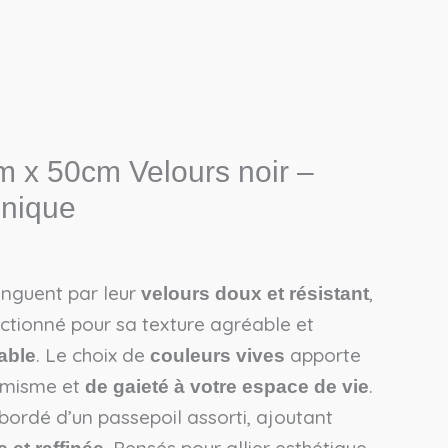
 x 50cm Velours noir –
unique
tinguent par leur
,
velours doux et résistant
tionné pour sa texture agréable et
. Le choix de
apporte
able
couleurs vives
amisme et
.
de gaieté à votre espace de vie
bordé d’un passepoil assorti, ajoutant
. Pensés pour allier esthétique