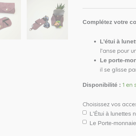
Complétez votre 
L’étui à lune
l’anse pour u
Le porte-monn
il se glisse p
1 en 
Disponibilité :
Choisissez vos acce
L'Étui à lunette
Le Porte-monnai