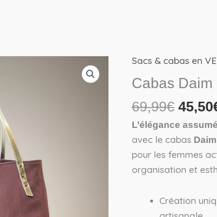
Sacs & cabas en V
Le
quantité
prix
de
Cabas Daim 
initial
Cabas
69,99
€
45,50
était :
Daim
69,99
Parme
L’élégance assumée
-
avec le cabas
Daim
Exemplaire
pour les femmes act
unique
organisation et est
Création uniq
artisanale