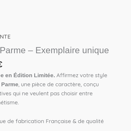
ENTE
Le
prix
Parme – Exemplaire unique
actuel
€
est :
€.
45,50€.
Affirmez votre style
 en Édition Limitée.
, une pièce de caractère, conçu
 Parme
ives qui ne veulent pas choisir entre
hétisme.
ue de fabrication Française & de qualité