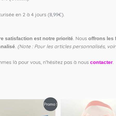
urisée en 2 à 4 jours (8,99€).
. Nous
re satisfaction est notre priorité
offrons les 
.
(Note : Pour les articles personnalisés, vo
nalisé
mes là pour vous, n’hésitez pas à nous
.
contacter
e
Le
Le
Le
Promo !
ix
prix
prix
prix
itial
actuel
initial
actuel