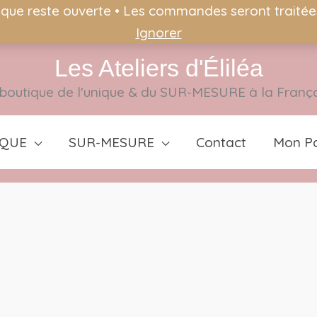
ique reste ouverte • Les commandes seront traitées 
Ignorer
Les Ateliers d'Éliléa
boutique de l'unique & du SUR-MESURE à la Franç
IQUE
SUR-MESURE
Contact
Mon Pa