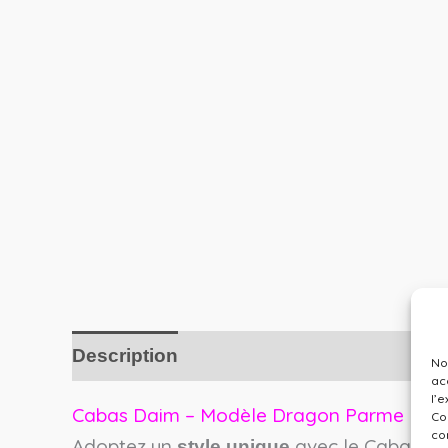
Description
No
ac
l’
Cabas Daim – Modèle Dragon Parme
Co
co
Adoptez un
avec le Cabas Da
style unique