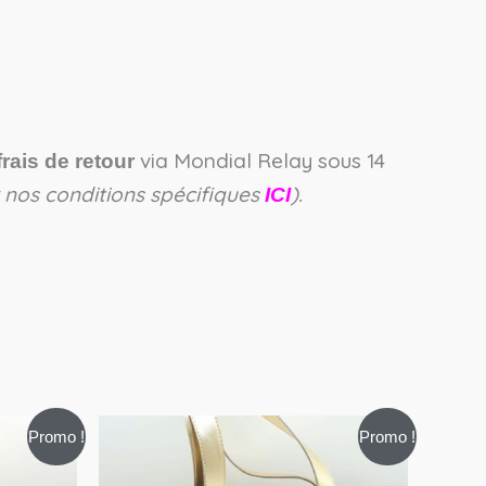
via Mondial Relay sous 14
frais de retour
ir nos conditions spécifiques
).
ICI
Le
Le
Promo !
Promo !
prix
prix
initial
actuel