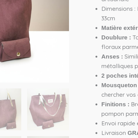
Dimensions :
33cm
Matière extér
To
Doublure :
floraux parm
Simil
Anses :
métalliques p
2 poches int
Mousqueton
chercher vos 
Bre
Finitions :
pompon par
Envoi rapide
Livraison
GR