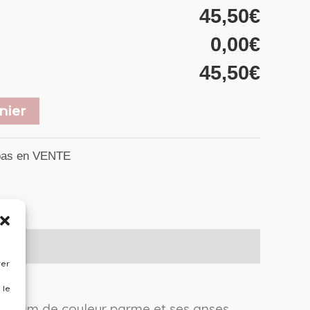
45,50€
0,00€
45,50€
nier
bas en VENTE
rer
 le
 daim de couleur parme et ses anses