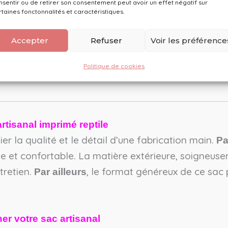
nsentir ou de retirer son consentement peut avoir un effet négatif sur
rtaines fonctonnalités et caractéristiques.
à votre tenue. Elles marient avec toutes vos ten
mée
. Ce sac artisanal est également doté 
ale assortie
Accepter
Refuser
Voir les préférence
 achat avec des
. Par exem
accessoires coordonnés
 cette
Éliléa garantit une exclusivité t
édition limitée
Politique de cookies
rtisanal imprimé reptile
égier la qualité et le détail d’une fabrication main.
Pa
e et confortable. La matière extérieure, soigneuse
tretien.
, le format généreux de ce sac 
Par ailleurs
r votre sac artisanal