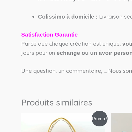
Livraison séc
Colissimo à domicile :
Satisfaction Garantie
Parce que chaque création est unique,
vot
jours pour un
échange ou un avoir person
Une question, un commentaire, … Nous som
Produits similaires
Le
Le
L
Promo !
prix
prix
pr
initial
actuel
in