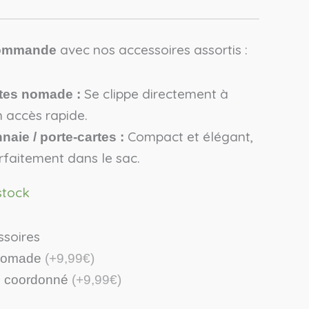
avec nos accessoires assortis :
commande
Se clippe directement à
ttes nomade :
n accès rapide.
Compact et élégant,
aie / porte-cartes :
arfaitement dans le sac.
stock
ssoires
s nomade
(+9,99€)
e coordonné
(+9,99€)