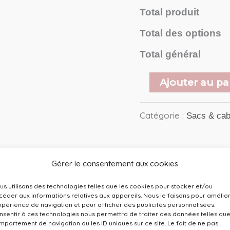
Total produit
Total des options
Total général
Ajouter au pa
Catégorie :
Sacs & ca
Gérer le consentement aux cookies
us utilisons des technologies telles que les cookies pour stocker et/ou
céder aux informations relatives aux appareils. Nous le faisons pour amélio
expérience de navigation et pour afficher des publicités personnalisées.
nsentir à ces technologies nous permettra de traiter des données telles que
mportement de navigation ou les ID uniques sur ce site. Le fait de ne pas
im – Modèle Dragon Parme. D’abord, sa texture en