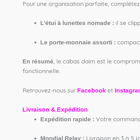
Pour une organisation parfaite, compléte
il se cli
L’étui à lunettes nomade :
compact e
Le porte-monnaie assorti :
, le cabas daim est le compromis
En résumé
fonctionnelle.
Retrouvez-nous sur
et
Facebook
Instagr
Livraison & Expédition
Votre commande 
Expédition rapide :
Livraison en 3 à 5 jo
Mondial Relay :