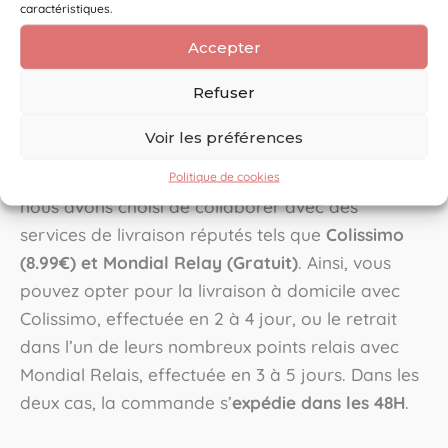
qualité française.
caractéristiques.
Accepter
Retrouvez-nous sur
Facebook
et
Instagram
.
Refuser
La livraison rapide & soignée
Voir les préférences
Vous souhaitez recevoir rapidement et en toute
sécurité votre article fait main ? C’est pourquoi
Politique de cookies
nous avons choisi de collaborer avec des
services de livraison réputés tels que
Colissimo
(8.99€) et Mondial Relay (Gratuit)
. Ainsi, vous
pouvez opter pour la livraison à domicile avec
Colissimo, effectuée en 2 à 4 jour, ou le retrait
dans l’un de leurs nombreux points relais avec
Mondial Relais, effectuée en 3 à 5 jours. Dans les
deux cas, la commande s’
expédie dans les 48H
.