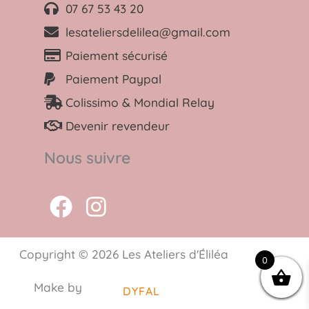
07 67 53 43 20
lesateliersdelilea@gmail.com
Paiement sécurisé
Paiement Paypal
Colissimo & Mondial Relay
Devenir revendeur
Nous suivre
F
I
a
n
c
s
Copyright © 2026 Les Ateliers d'Éliléa
0
e
t
b
a
Make by
DYFAL