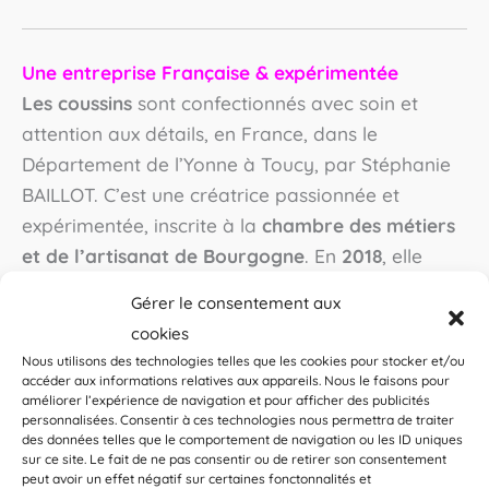
Une entreprise Française & expérimentée
Les coussins
sont confectionnés avec soin et
attention aux détails, en France, dans le
Département de l’Yonne à Toucy, par Stéphanie
BAILLOT. C’est une créatrice passionnée et
expérimentée, inscrite à la
chambre des métiers
et de l’artisanat de Bourgogne
. En
2018
, elle
créée Les Ateliers d’Éliléa. Puis, elle
Gérer le consentement aux
se
spécialise
dans la confection artisanale
cookies
d’accessoires de mode pour adultes et enfants.
Nous utilisons des technologies telles que les cookies pour stocker et/ou
Depuis ces succès, l’entreprise propose
accéder aux informations relatives aux appareils. Nous le faisons pour
améliorer l’expérience de navigation et pour afficher des publicités
exclusivement des
produits français uniques
,
personnalisées. Consentir à ces technologies nous permettra de traiter
personnalisés et durables. C’est pourquoi, elle
des données telles que le comportement de navigation ou les ID uniques
sur ce site. Le fait de ne pas consentir ou de retirer son consentement
travaille principalement avec des fournisseurs de
peut avoir un effet négatif sur certaines fonctonnalités et